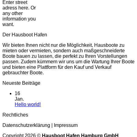
Enter street
adress here. Or
any other
information you
want.
Der Hausboot Hafen
Wir bieten Ihnen nicht nur die Möglichkeit, Hausboote zu
mieten oder vermieten, sondern auch maßgeschneiderte
Boote bauen zu lassen, die perfekt zu Ihren Vorstellungen
passen. Zudem kümmern wir uns um die Wartung Ihrer Boote
und bieten eine Plattform für den Kauf und Verkauf
gebrauchter Boote.
Neueste Beiträge
16
Jan.
Keine
Hello world!
Kommentare
Rechtliches
zu
Hello
Datenschutzerklärung
|
Impressum
world!
Copyright 2026 ©
Hausboot Hafen Hamburg GmbH