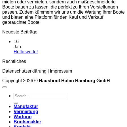
mieten oder vermieten, sondern auch maßgeschneiderte
Boote bauen zu lassen, die perfekt zu Ihren Vorstellungen
passen. Zudem kümmern wir uns um die Wartung Ihrer Boote
und bieten eine Plattform für den Kauf und Verkauf
gebrauchter Boote.
Neueste Beiträge
16
Jan.
Keine
Hello world!
Kommentare
Rechtliches
zu
Hello
Datenschutzerklärung
|
Impressum
world!
Copyright 2026 ©
Hausboot Hafen Hamburg GmbH
Manufaktur
Vermietung
Wartung
Bootsmakler
Kontakt