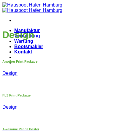
Zum
Inhalt
springen
Manufaktur
Design
Vermietung
Wartung
Bootsmakler
Kontakt
Another Print Package
Design
FL3 Print Package
Design
Awesome Pencil Poster