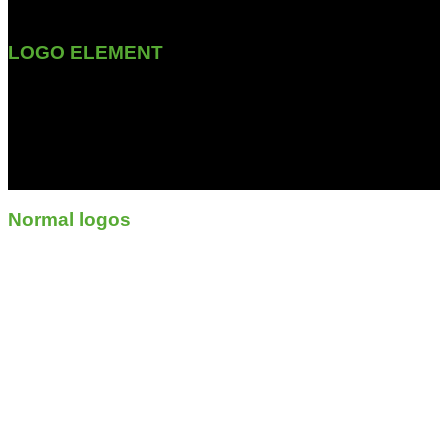
LOGO ELEMENT
Lorem ipsum dolor sit amet,
consectetuer adipiscing elit,
sed diam nonummy nibh
euismod tincidunt ut laoreet
dolore magna aliquam erat
volutpat.
Normal logos